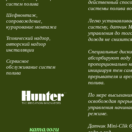
действенный спос
систем полива
системы полива во
Шефмонтаж,
Легко устанавлив
сопровождение,
систему, датчик M
курирование монтажа
управления до тог
Технический надзор,
дождя не снизится
авторский надзор
инсталляции
Специальные диски
абсорбируют воду
Сервисное
пропорционально к
обслуживание систем
инициируя тем са
полива
прерывателя и вр
полива.
По мере высыхани
освобождая прерыв
управления начина
режиме.
Датчик Mini-Clik 
каталоги