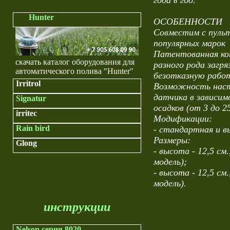
года в год.
Hunter
ОСОБЕННОСТИ
Совместим с пуль
популярных марок
Патентованная ко
скачать каталог оборудования для
разного рода загр
автоматического полива "Hunter"
безотказную работ
Irritrol
Возможность наст
датчика в зависи
Signatur
осадков (от 3 до 2
irritec
Модификации:
Rain bird
- стандартная и в
Размеры:
Glong
- высота - 12,5 см
модель);
- высота - 12,5 см.
модель).
инструкции
Nelson серия 8020