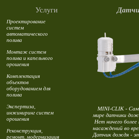
Услуги
Датчи
Проектирование
систем
автоматического
полива
Монтаж систем
полива и капельного
орошения
Комплектация
объектов
оборудованием для
полива
Экспертиза,
MINI-CLIK - Самы
инжиниринг систем
мире датчики дож
орошения
Нет ничего более 
насаждений во вр
Реконструкция,
Датчик дождя - эт
ремонт, модернизация